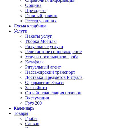
Справочная информация
Община
Президент
Главный раввин
Реестр усопших
Схема кладбища
Услуги
Пакеты услуг
Уборка Могилы
Ритуальные услуги
Религиозное сопровождение
Услуги носильщиков гроба
Катафалк
Ритуальный агент
Пассажирский транспорт
Доставка Предметов Ритуала
Оформление Заказа
Заказ Фото
Онлайн трансляция похорон
Эксгумация
Груз 200
Календарь
Товары
Гробы
Савван