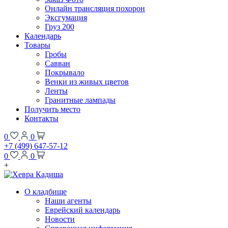
Онлайн трансляция похорон
Эксгумация
Груз 200
Календарь
Товары
Гробы
Савван
Покрывало
Венки из живых цветов
Ленты
Гранитные лампады
Получить место
Контакты
0
0
+7 (499) 647-57-12
0
0
+
О кладбище
Наши агенты
Еврейский календарь
Новости