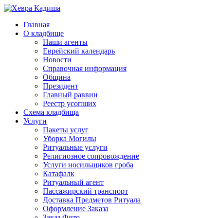
Главная
О кладбище
Наши агенты
Еврейский календарь
Новости
Справочная информация
Община
Президент
Главный раввин
Реестр усопших
Схема кладбища
Услуги
Пакеты услуг
Уборка Могилы
Ритуальные услуги
Религиозное сопровождение
Услуги носильщиков гроба
Катафалк
Ритуальный агент
Пассажирский транспорт
Доставка Предметов Ритуала
Оформление Заказа
Заказ Фото