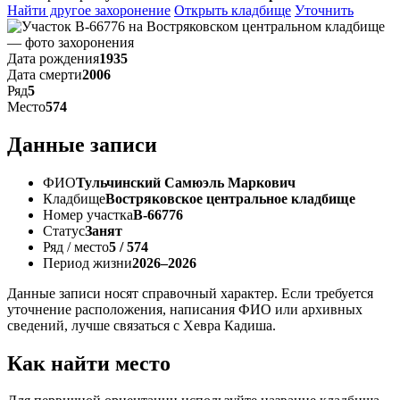
Найти другое захоронение
Открыть кладбище
Уточнить
Дата рождения
1935
Дата смерти
2006
Ряд
5
Место
574
Данные записи
ФИО
Тульчинский Самюэль Маркович
Кладбище
Востряковское центральное кладбище
Номер участка
В-66776
Статус
Занят
Ряд / место
5 / 574
Период жизни
2026–2026
Данные записи носят справочный характер. Если требуется
уточнение расположения, написания ФИО или архивных
сведений, лучше связаться с Хевра Кадиша.
Как найти место