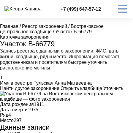
+7 (499) 647-57-12
Главная
/
Реестр захоронений
/
Востряковское
центральное кладбище
/
Участок В-66779
Карточка захоронения
Участок В-66779
Запись реестра с данными о захоронении: ФИО, даты
жизни, кладбище, ряд и место. Информация помогает
родственникам и посетителям быстрее уточнить
расположение могилы.
Т
Имя в реестре
Тульская Анна Матвеевна
Найти другое захоронение
Открыть кладбище
Уточнить
Дата рождения
1911
Дата смерти
1975
Ряд
4
Место
297
Данные записи