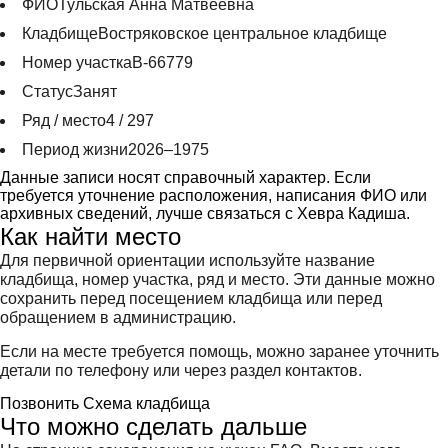
ФИО
Тульская Анна Матвеевна
Кладбище
Востряковское центральное кладбище
Номер участка
В-66779
Статус
Занят
Ряд / место
4 / 297
Период жизни
2026–1975
Данные записи носят справочный характер. Если
требуется уточнение расположения, написания ФИО или
архивных сведений, лучше связаться с Хевра Кадиша.
Как найти место
Для первичной ориентации используйте название
кладбища, номер участка, ряд и место. Эти данные можно
сохранить перед посещением кладбища или перед
обращением в администрацию.
Если на месте требуется помощь, можно заранее уточнить
детали по телефону или через раздел контактов.
Позвонить
Схема кладбища
Что можно сделать дальше