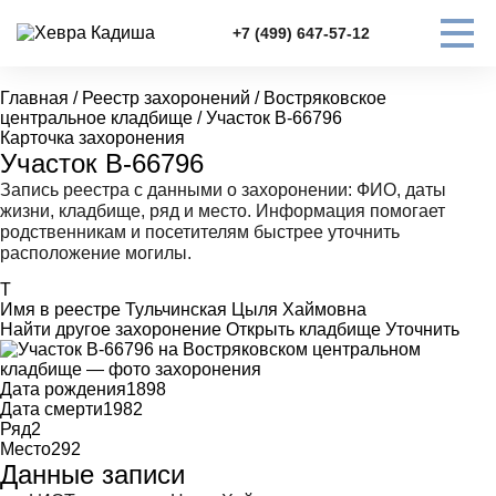
+7 (499) 647-57-12
Главная
/
Реестр захоронений
/
Востряковское
центральное кладбище
/
Участок В-66796
Карточка захоронения
Участок В-66796
Запись реестра с данными о захоронении: ФИО, даты
жизни, кладбище, ряд и место. Информация помогает
родственникам и посетителям быстрее уточнить
расположение могилы.
Т
Имя в реестре
Тульчинская Цыля Хаймовна
Найти другое захоронение
Открыть кладбище
Уточнить
Дата рождения
1898
Дата смерти
1982
Ряд
2
Место
292
Данные записи