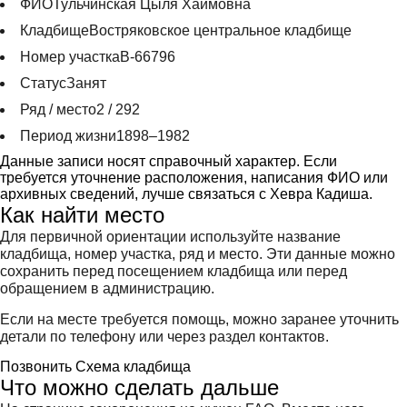
ФИО
Тульчинская Цыля Хаймовна
Кладбище
Востряковское центральное кладбище
Номер участка
В-66796
Статус
Занят
Ряд / место
2 / 292
Период жизни
1898–1982
Данные записи носят справочный характер. Если
требуется уточнение расположения, написания ФИО или
архивных сведений, лучше связаться с Хевра Кадиша.
Как найти место
Для первичной ориентации используйте название
кладбища, номер участка, ряд и место. Эти данные можно
сохранить перед посещением кладбища или перед
обращением в администрацию.
Если на месте требуется помощь, можно заранее уточнить
детали по телефону или через раздел контактов.
Позвонить
Схема кладбища
Что можно сделать дальше