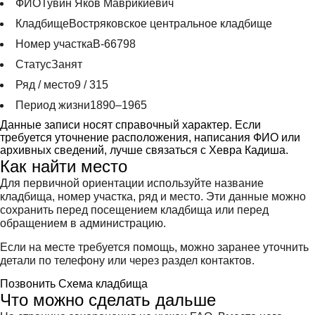
ФИО
Тувин Яков Маврикиевич
Кладбище
Востряковское центральное кладбище
Номер участка
В-66798
Статус
Занят
Ряд / место
9 / 315
Период жизни
1890–1965
Данные записи носят справочный характер. Если
требуется уточнение расположения, написания ФИО или
архивных сведений, лучше связаться с Хевра Кадиша.
Как найти место
Для первичной ориентации используйте название
кладбища, номер участка, ряд и место. Эти данные можно
сохранить перед посещением кладбища или перед
обращением в администрацию.
Если на месте требуется помощь, можно заранее уточнить
детали по телефону или через раздел контактов.
Позвонить
Схема кладбища
Что можно сделать дальше