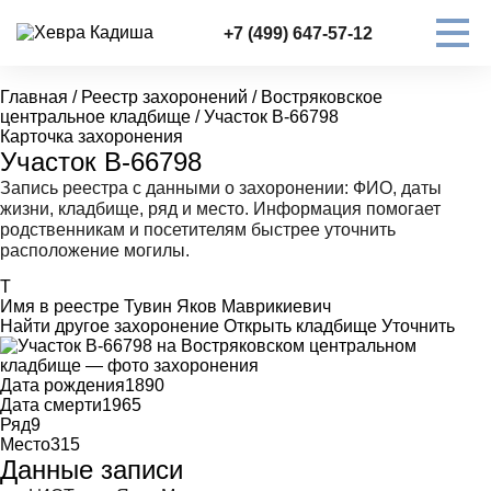
+7 (499) 647-57-12
Главная
/
Реестр захоронений
/
Востряковское
центральное кладбище
/
Участок В-66798
Карточка захоронения
Участок В-66798
Запись реестра с данными о захоронении: ФИО, даты
жизни, кладбище, ряд и место. Информация помогает
родственникам и посетителям быстрее уточнить
расположение могилы.
Т
Имя в реестре
Тувин Яков Маврикиевич
Найти другое захоронение
Открыть кладбище
Уточнить
Дата рождения
1890
Дата смерти
1965
Ряд
9
Место
315
Данные записи