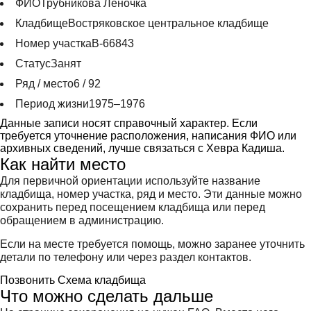
ФИО
Трубникова Леночка
Кладбище
Востряковское центральное кладбище
Номер участка
В-66843
Статус
Занят
Ряд / место
6 / 92
Период жизни
1975–1976
Данные записи носят справочный характер. Если
требуется уточнение расположения, написания ФИО или
архивных сведений, лучше связаться с Хевра Кадиша.
Как найти место
Для первичной ориентации используйте название
кладбища, номер участка, ряд и место. Эти данные можно
сохранить перед посещением кладбища или перед
обращением в администрацию.
Если на месте требуется помощь, можно заранее уточнить
детали по телефону или через раздел контактов.
Позвонить
Схема кладбища
Что можно сделать дальше