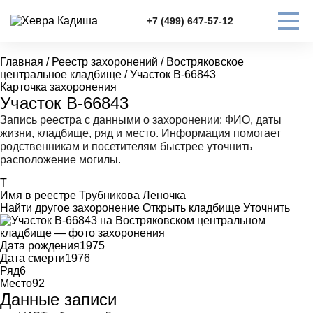
+7 (499) 647-57-12
Главная
/
Реестр захоронений
/
Востряковское
центральное кладбище
/
Участок В-66843
Карточка захоронения
Участок В-66843
Запись реестра с данными о захоронении: ФИО, даты
жизни, кладбище, ряд и место. Информация помогает
родственникам и посетителям быстрее уточнить
расположение могилы.
Т
Имя в реестре
Трубникова Леночка
Найти другое захоронение
Открыть кладбище
Уточнить
Дата рождения
1975
Дата смерти
1976
Ряд
6
Место
92
Данные записи