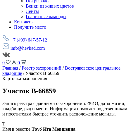
Покрывало
Венки из живых цветов
Ленты
Гранитные лампады
Контакты
Получить место
+7 (499) 647-57-12
info@hevkad.com
0
0
Главная
/
Реестр захоронений
/
Востряковское центральное
кладбище
/
Участок В-66859
Карточка захоронения
Участок В-66859
Запись реестра с данными о захоронении: ФИО, даты жизни,
кладбище, ряд и место. Информация помогает родственникам
и посетителям быстрее уточнить расположение могилы.
Т
Имя в реестре
Труб Ита Мовшевна