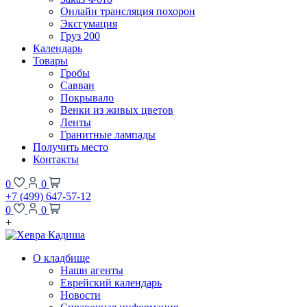
Онлайн трансляция похорон
Эксгумация
Груз 200
Календарь
Товары
Гробы
Савван
Покрывало
Венки из живых цветов
Ленты
Гранитные лампады
Получить место
Контакты
0
0
+7 (499) 647-57-12
0
0
+
О кладбище
Наши агенты
Еврейский календарь
Новости