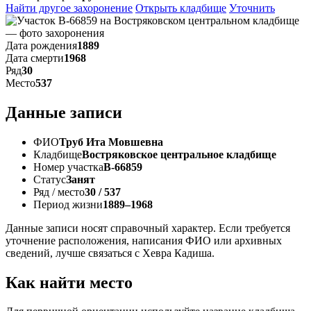
Найти другое захоронение
Открыть кладбище
Уточнить
Дата рождения
1889
Дата смерти
1968
Ряд
30
Место
537
Данные записи
ФИО
Труб Ита Мовшевна
Кладбище
Востряковское центральное кладбище
Номер участка
В-66859
Статус
Занят
Ряд / место
30 / 537
Период жизни
1889–1968
Данные записи носят справочный характер. Если требуется
уточнение расположения, написания ФИО или архивных
сведений, лучше связаться с Хевра Кадиша.
Как найти место