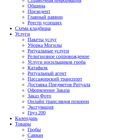
Справочная информация
Община
Президент
Главный раввин
Реестр усопших
Схема кладбища
Услуги
Пакеты услуг
Уборка Могилы
Ритуальные услуги
Религиозное сопровождение
Услуги носильщиков гроба
Катафалк
Ритуальный агент
Пассажирский транспорт
Доставка Предметов Ритуала
Оформление Заказа
Заказ Фото
Онлайн трансляция похорон
Эксгумация
Груз 200
Календарь
Товары
Гробы
Савван