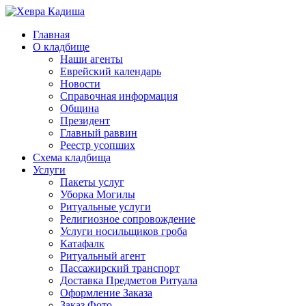
Главная
О кладбище
Наши агенты
Еврейский календарь
Новости
Справочная информация
Община
Президент
Главный раввин
Реестр усопших
Схема кладбища
Услуги
Пакеты услуг
Уборка Могилы
Ритуальные услуги
Религиозное сопровождение
Услуги носильщиков гроба
Катафалк
Ритуальный агент
Пассажирский транспорт
Доставка Предметов Ритуала
Оформление Заказа
Заказ Фото