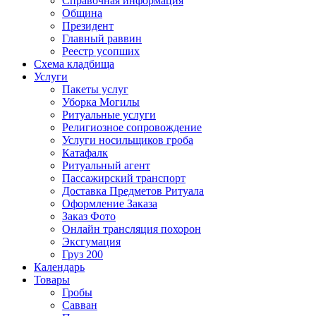
Справочная информация
Община
Президент
Главный раввин
Реестр усопших
Схема кладбища
Услуги
Пакеты услуг
Уборка Могилы
Ритуальные услуги
Религиозное сопровождение
Услуги носильщиков гроба
Катафалк
Ритуальный агент
Пассажирский транспорт
Доставка Предметов Ритуала
Оформление Заказа
Заказ Фото
Онлайн трансляция похорон
Эксгумация
Груз 200
Календарь
Товары
Гробы
Савван