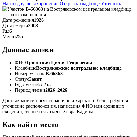
Найти другое захоронение
Открыть кладбище
Уточнить
Дата рождения
1926
Дата смерти
2008
Ряд
6
Место
255
Данные записи
ФИО
Троянская Цилия Георгиевна
Кладбище
Востряковское центральное кладбище
Номер участка
В-66868
Статус
Занят
Ряд / место
6 / 255
Период жизни
2026–2026
Данные записи носят справочный характер. Если требуется
уточнение расположения, написания ФИО или архивных
сведений, лучше связаться с Хевра Кадиша.
Как найти место