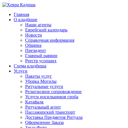
Главная
О кладбище
Наши агенты
Еврейский календарь
Новости
Справочная информация
Община
Президент
Главный раввин
Реестр усопших
Схема кладбища
Услуги
Пакеты услуг
Уборка Могилы
Ритуальные услуги
Религиозное сопровождение
Услуги носильщиков гроба
Катафалк
Ритуальный агент
Пассажирский транспорт
Доставка Предметов Ритуала
Оформление Заказа
Заказ Фото