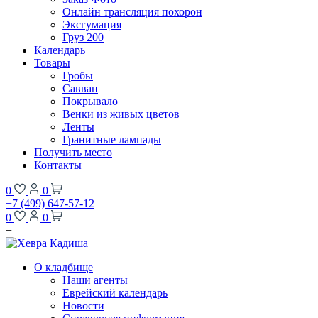
Онлайн трансляция похорон
Эксгумация
Груз 200
Календарь
Товары
Гробы
Савван
Покрывало
Венки из живых цветов
Ленты
Гранитные лампады
Получить место
Контакты
0
0
+7 (499) 647-57-12
0
0
+
О кладбище
Наши агенты
Еврейский календарь
Новости