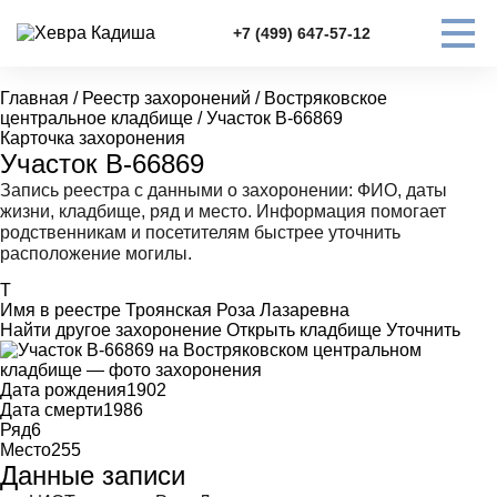
+7 (499) 647-57-12
Главная
/
Реестр захоронений
/
Востряковское
центральное кладбище
/
Участок В-66869
Карточка захоронения
Участок В-66869
Запись реестра с данными о захоронении: ФИО, даты
жизни, кладбище, ряд и место. Информация помогает
родственникам и посетителям быстрее уточнить
расположение могилы.
Т
Имя в реестре
Троянская Роза Лазаревна
Найти другое захоронение
Открыть кладбище
Уточнить
Дата рождения
1902
Дата смерти
1986
Ряд
6
Место
255
Данные записи