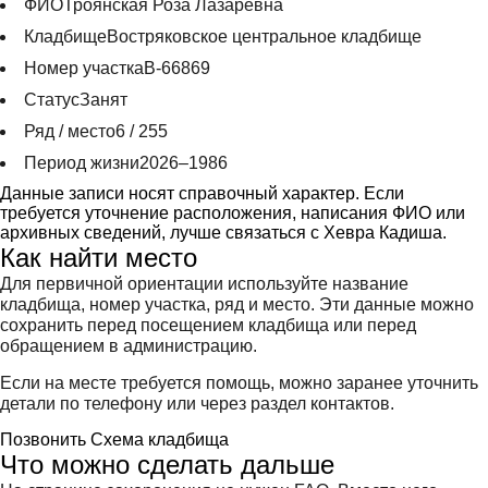
ФИО
Троянская Роза Лазаревна
Кладбище
Востряковское центральное кладбище
Номер участка
В-66869
Статус
Занят
Ряд / место
6 / 255
Период жизни
2026–1986
Данные записи носят справочный характер. Если
требуется уточнение расположения, написания ФИО или
архивных сведений, лучше связаться с Хевра Кадиша.
Как найти место
Для первичной ориентации используйте название
кладбища, номер участка, ряд и место. Эти данные можно
сохранить перед посещением кладбища или перед
обращением в администрацию.
Если на месте требуется помощь, можно заранее уточнить
детали по телефону или через раздел контактов.
Позвонить
Схема кладбища
Что можно сделать дальше