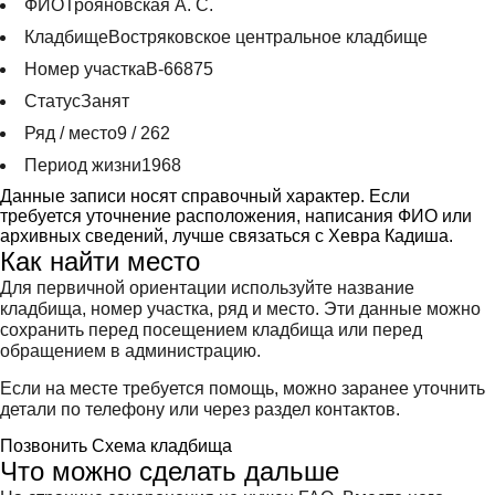
ФИО
Трояновская А. С.
Кладбище
Востряковское центральное кладбище
Номер участка
В-66875
Статус
Занят
Ряд / место
9 / 262
Период жизни
1968
Данные записи носят справочный характер. Если
требуется уточнение расположения, написания ФИО или
архивных сведений, лучше связаться с Хевра Кадиша.
Как найти место
Для первичной ориентации используйте название
кладбища, номер участка, ряд и место. Эти данные можно
сохранить перед посещением кладбища или перед
обращением в администрацию.
Если на месте требуется помощь, можно заранее уточнить
детали по телефону или через раздел контактов.
Позвонить
Схема кладбища
Что можно сделать дальше