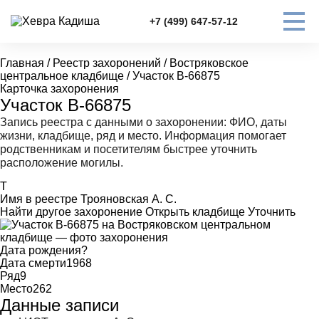
+7 (499) 647-57-12
Главная
/
Реестр захоронений
/
Востряковское
центральное кладбище
/
Участок В-66875
Карточка захоронения
Участок В-66875
Запись реестра с данными о захоронении: ФИО, даты
жизни, кладбище, ряд и место. Информация помогает
родственникам и посетителям быстрее уточнить
расположение могилы.
Т
Имя в реестре
Трояновская А. С.
Найти другое захоронение
Открыть кладбище
Уточнить
Дата рождения
?
Дата смерти
1968
Ряд
9
Место
262
Данные записи