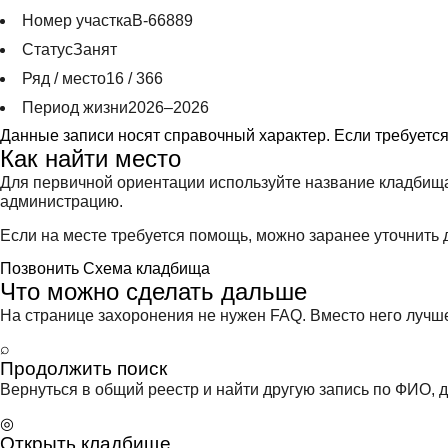
Номер участка
В-66889
Статус
Занят
Ряд / место
16 / 366
Период жизни
2026–2026
Данные записи носят справочный характер. Если требуетс
Как найти место
Для первичной ориентации используйте название кладбища
администрацию.
Если на месте требуется помощь, можно заранее уточнить д
Позвонить
Схема кладбища
Что можно сделать дальше
На странице захоронения не нужен FAQ. Вместо него лучше 
⌕
Продолжить поиск
Вернуться в общий реестр и найти другую запись по ФИО, д
◎
Открыть кладбище