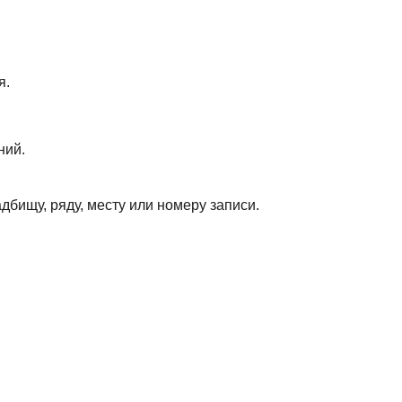
я.
ний.
дбищу, ряду, месту или номеру записи.