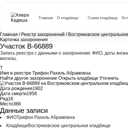
Главная
О кладбище
Схема кладбища
Усл
Главная
/
Реестр захоронений
/
Востряковское центрально
Карточка захоронения
Участок В-66889
Запись реестра с данными о захоронении: ФИО, даты жизн
могилы.
Т
Имя в реестре
Трифон Рахиль Абрамовна
Найти другое захоронение
Открыть кладбище
Уточнить
Дата рождения
1902
Дата смерти
1958
Ряд
16
Место
366
Данные записи
ФИО
Трифон Рахиль Абрамовна
Кладбище
Востряковское центральное кладбище