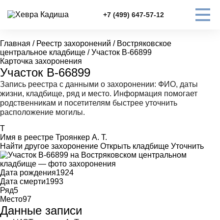
+7 (499) 647-57-12
Главная
/
Реестр захоронений
/
Востряковское
центральное кладбище
/
Участок В-66899
Карточка захоронения
Участок В-66899
Запись реестра с данными о захоронении: ФИО, даты
жизни, кладбище, ряд и место. Информация помогает
родственникам и посетителям быстрее уточнить
расположение могилы.
Т
Имя в реестре
Троянкер А. Т.
Найти другое захоронение
Открыть кладбище
Уточнить
Дата рождения
1924
Дата смерти
1993
Ряд
5
Место
97
Данные записи