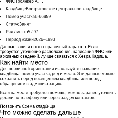
ФИО
Троянкер А. Т.
Кладбище
Востряковское центральное кладбище
Номер участка
В-66899
Статус
Занят
Ряд / место
5 / 97
Период жизни
2026–1993
Данные записи носят справочный характер. Если
требуется уточнение расположения, написания ФИО или
архивных сведений, лучше связаться с Хевра Кадиша.
Как найти место
Для первичной ориентации используйте название
кладбища, номер участка, ряд и место. Эти данные можно
сохранить перед посещением кладбища или перед
обращением в администрацию.
Если на месте требуется помощь, можно заранее уточнить
детали по телефону или через раздел контактов.
Позвонить
Схема кладбища
Что можно сделать дальше