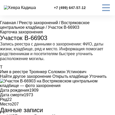
+7 (499) 647-57-12
Главная
/
Реестр захоронений
/
Востряковское
центральное кладбище
/
Участок В-66903
Карточка захоронения
Участок В-66903
Запись реестра с данными о захоронении: ФИО, даты
жизни, кладбище, ряд и место. Информация помогает
родственникам и посетителям быстрее уточнить
расположение могилы.
Т
Имя в реестре
Троянкер Соломон Устинович
Найти другое захоронение
Открыть кладбище
Уточнить
Дата рождения
1909
Дата смерти
1973
Ряд
22
Место
207
Данные записи