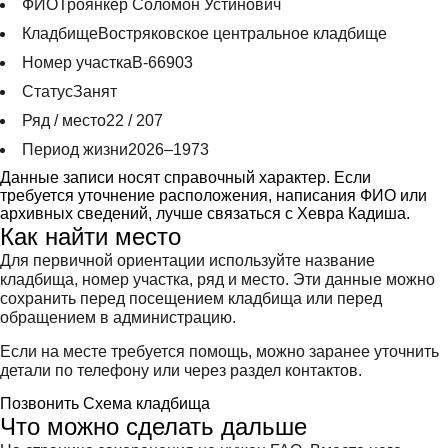
ФИО
Троянкер Соломон Устинович
Кладбище
Востряковское центральное кладбище
Номер участка
В-66903
Статус
Занят
Ряд / место
22 / 207
Период жизни
2026–1973
Данные записи носят справочный характер. Если
требуется уточнение расположения, написания ФИО или
архивных сведений, лучше связаться с Хевра Кадиша.
Как найти место
Для первичной ориентации используйте название
кладбища, номер участка, ряд и место. Эти данные можно
сохранить перед посещением кладбища или перед
обращением в администрацию.
Если на месте требуется помощь, можно заранее уточнить
детали по телефону или через раздел контактов.
Позвонить
Схема кладбища
Что можно сделать дальше