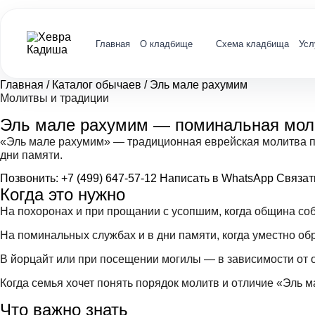
Главная
О кладбище
Схема кладбища
Усл
Главная
/
Каталог обычаев
/
Эль мале рахумим
Молитвы и традиции
Эль мале рахумим — поминальная мол
«Эль мале рахумим» — традиционная еврейская молитва по
дни памяти.
Позвонить: +7 (499) 647-57-12
Написать в WhatsApp
Связат
Когда это нужно
На похоронах и при прощании с усопшим, когда община со
На поминальных службах и в дни памяти, когда уместно обр
В йорцайт или при посещении могилы — в зависимости от 
Когда семья хочет понять порядок молитв и отличие «Эль 
Что важно знать