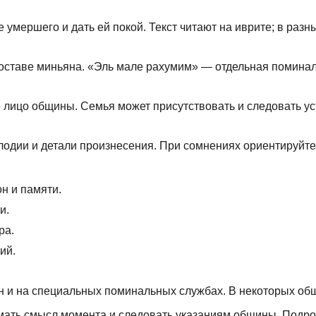
 умершего и дать ей покой. Текст читают на иврите; в ра
оставе миньяна. «Эль мале рахумим» — отдельная поминал
 лицо общины. Семья может присутствовать и следовать ус
одии и детали произнесения. При сомнениях ориентируйтес
он и памяти.
и.
ра.
ий.
 и на специальных поминальных службах. В некоторых общ
имать смысл момента и следовать указаниям общины. Подр