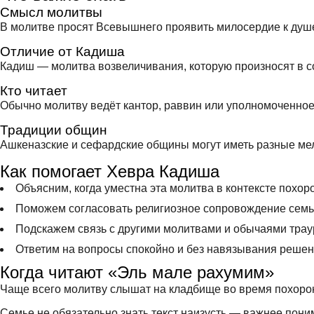
Смысл молитвы
В молитве просят Всевышнего проявить милосердие к душе
Отличие от Кадиша
Кадиш — молитва возвеличивания, которую произносят в с
Кто читает
Обычно молитву ведёт кантор, раввин или уполномоченное
Традиции общин
Ашкеназские и сефардские общины могут иметь разные мел
Как помогает Хевра Кадиша
Объясним, когда уместна эта молитва в контексте похор
Поможем согласовать религиозное сопровождение семь
Подскажем связь с другими молитвами и обычаями трау
Ответим на вопросы спокойно и без навязывания решен
Когда читают «Эль мале рахумим»
Чаще всего молитву слышат на кладбище во время похорон
Семье не обязательно знать текст наизусть — важнее пон