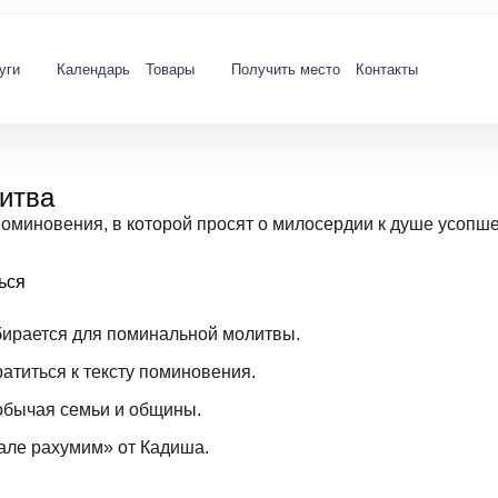
уги
Календарь
Товары
Получить место
Контакты
итва
миновения, в которой просят о милосердии к душе усопшег
ься
бирается для поминальной молитвы.
атиться к тексту поминовения.
обычая семьи и общины.
мале рахумим» от Кадиша.