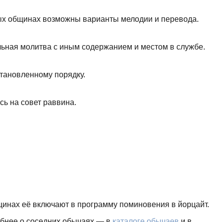
зных общинах возможны варианты мелодии и перевода.
ьная молитва с иным содержанием и местом в службе.
тановленному порядку.
ь на совет раввина.
инах её включают в программу поминовения в йорцайт.
обнее о соседних обычаях — в
каталоге обычаев
и в