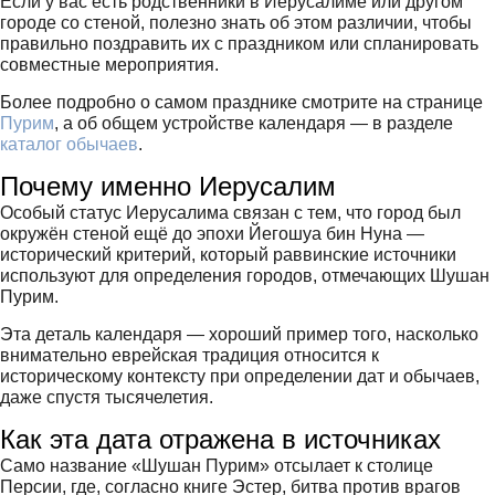
Если у вас есть родственники в Иерусалиме или другом
городе со стеной, полезно знать об этом различии, чтобы
правильно поздравить их с праздником или спланировать
совместные мероприятия.
Более подробно о самом празднике смотрите на странице
Пурим
, а об общем устройстве календаря — в разделе
каталог обычаев
.
Почему именно Иерусалим
Особый статус Иерусалима связан с тем, что город был
окружён стеной ещё до эпохи Йегошуа бин Нуна —
исторический критерий, который раввинские источники
используют для определения городов, отмечающих Шушан
Пурим.
Эта деталь календаря — хороший пример того, насколько
внимательно еврейская традиция относится к
историческому контексту при определении дат и обычаев,
даже спустя тысячелетия.
Как эта дата отражена в источниках
Само название «Шушан Пурим» отсылает к столице
Персии, где, согласно книге Эстер, битва против врагов