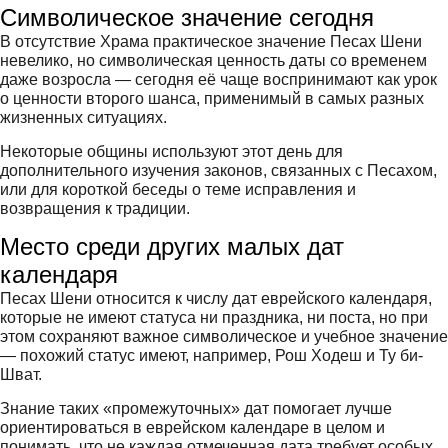
Символическое значение сегодня
В отсутствие Храма практическое значение Песах Шени
невелико, но символическая ценность даты со временем
даже возросла — сегодня её чаще воспринимают как урок
о ценности второго шанса, применимый в самых разных
жизненных ситуациях.
Некоторые общины используют этот день для
дополнительного изучения законов, связанных с Песахом,
или для короткой беседы о теме исправления и
возвращения к традиции.
Место среди других малых дат
календаря
Песах Шени относится к числу дат еврейского календаря,
которые не имеют статуса ни праздника, ни поста, но при
этом сохраняют важное символическое и учебное значение
— похожий статус имеют, например, Рош Ходеш и Ту би-
Шват.
Знание таких «промежуточных» дат помогает лучше
ориентироваться в еврейском календаре в целом и
понимать, что не каждая отмеченная дата требует особых