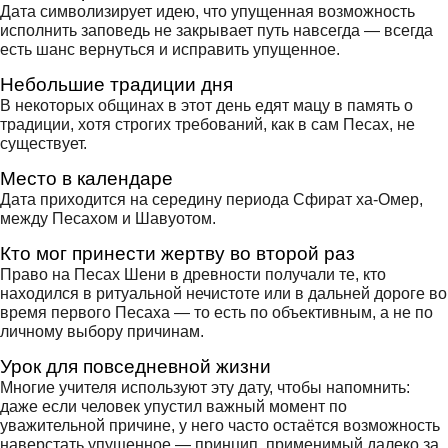
Дата символизирует идею, что упущенная возможность
исполнить заповедь не закрывает путь навсегда — всегда
есть шанс вернуться и исправить упущенное.
Небольшие традиции дня
В некоторых общинах в этот день едят мацу в память о
традиции, хотя строгих требований, как в сам Песах, не
существует.
Место в календаре
Дата приходится на середину периода Сфират ха-Омер,
между Песахом и Шавуотом.
Кто мог принести жертву во второй раз
Право на Песах Шени в древности получали те, кто
находился в ритуальной нечистоте или в дальней дороге во
время первого Песаха — то есть по объективным, а не по
личному выбору причинам.
Урок для повседневной жизни
Многие учителя используют эту дату, чтобы напомнить:
даже если человек упустил важный момент по
уважительной причине, у него часто остаётся возможность
наверстать упущенное — принцип, применимый далеко за