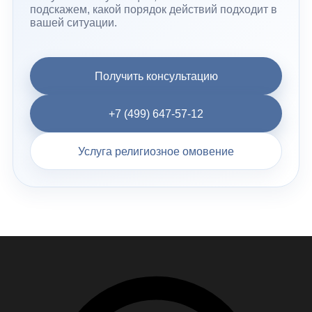
подскажем, какой порядок действий подходит в
вашей ситуации.
Получить консультацию
+7 (499) 647-57-12
Услуга религиозное омовение