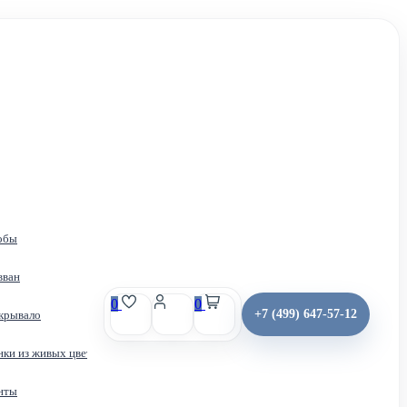
обы
вван
0
0
+7 (499) 647-57-12
крывало
Получить место
Контакты
нки из живых цветов
нты