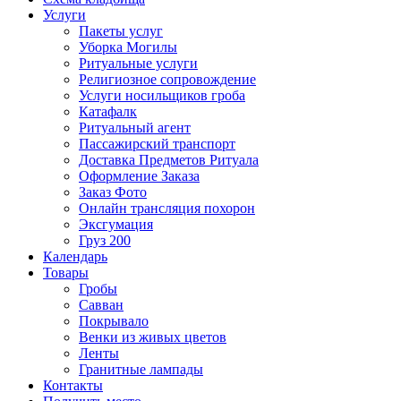
Услуги
Пакеты услуг
Уборка Могилы
Ритуальные услуги
Религиозное сопровождение
Услуги носильщиков гроба
Катафалк
Ритуальный агент
Пассажирский транспорт
Доставка Предметов Ритуала
Оформление Заказа
Заказ Фото
Онлайн трансляция похорон
Эксгумация
Груз 200
Календарь
Товары
Гробы
Савван
Покрывало
Венки из живых цветов
Ленты
Гранитные лампады
Контакты