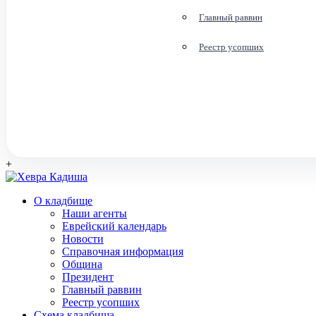
Главный раввин
Реестр усопших
+
О кладбище
Наши агенты
Еврейский календарь
Новости
Справочная информация
Община
Президент
Главный раввин
Реестр усопших
Схема кладбища