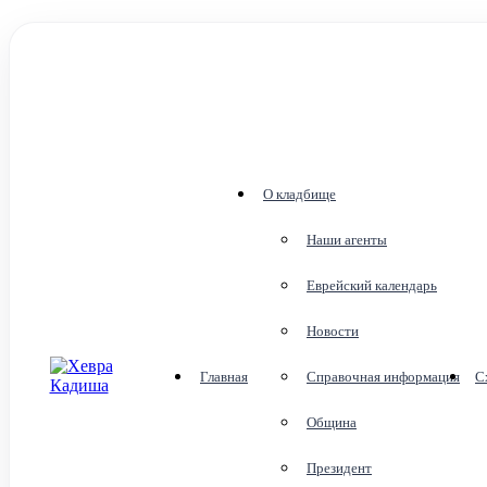
О кладбище
Наши агенты
Еврейский календарь
Новости
Главная
Справочная информация
С
Община
Президент