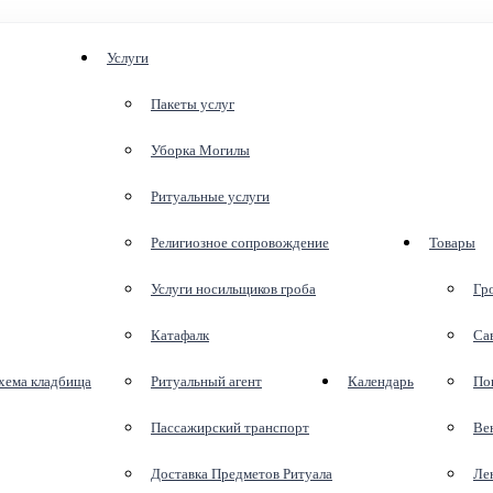
Услуги
Пакеты услуг
Уборка Могилы
Ритуальные услуги
Религиозное сопровождение
Товары
Услуги носильщиков гроба
Гр
Катафалк
Са
хема кладбища
Ритуальный агент
Календарь
По
Пассажирский транспорт
Ве
Доставка Предметов Ритуала
Ле