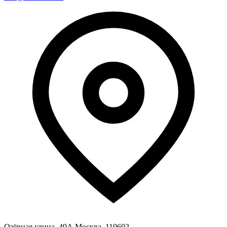
Озёрная улица, 49А Москва, 119602