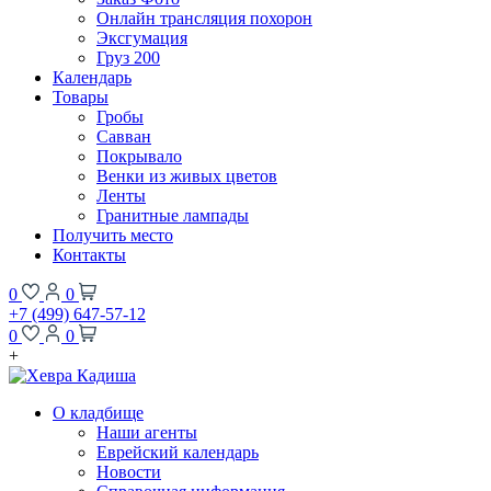
Онлайн трансляция похорон
Эксгумация
Груз 200
Календарь
Товары
Гробы
Савван
Покрывало
Венки из живых цветов
Ленты
Гранитные лампады
Получить место
Контакты
0
0
+7 (499) 647-57-12
0
0
+
О кладбище
Наши агенты
Еврейский календарь
Новости