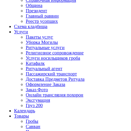
Справочная информация
Община
Президент
Главный раввин
Реестр усопших
Схема кладбища
Услуги
Пакеты услуг
Уборка Могилы
Ритуальные услуги
Религиозное сопровождение
Услуги носильщиков гроба
Катафалк
Ритуальный агент
Пассажирский транспорт
Доставка Предметов Ритуала
Оформление Заказа
Заказ Фото
Онлайн трансляция похорон
Эксгумация
Груз 200
Календарь
Товары
Гробы
Савван