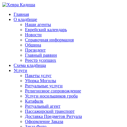
Главная
О кладбище
Наши агенты
Еврейский календарь
Новости
Справочная информация
Община
Президент
Главный раввин
Реестр усопших
Схема кладбища
Услуги
Пакеты услуг
Уборка Могилы
Ритуальные услуги
Религиозное сопровождение
Услуги носильщиков гроба
Катафалк
Ритуальный агент
Пассажирский транспорт
Доставка Предметов Ритуала
Оформление Заказа
Заказ Фото