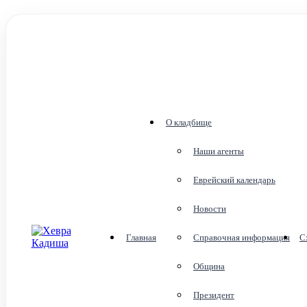
О кладбище
Наши агенты
Еврейский календарь
Новости
Главная
Справочная информация
С
Община
Президент