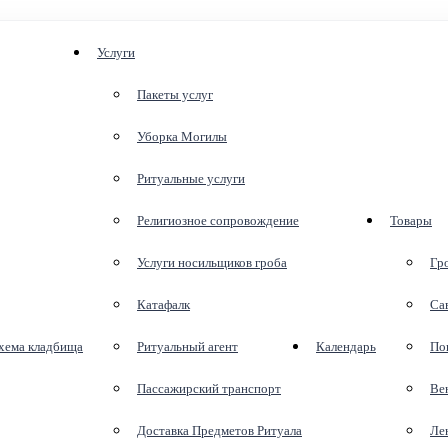
Услуги
Пакеты услуг
Уборка Могилы
Ритуальные услуги
Религиозное сопровождение
Товары
Услуги носильщиков гроба
Гр
Катафалк
Са
хема кладбища
Ритуальный агент
Календарь
По
Пассажирский транспорт
Ве
Доставка Предметов Ритуала
Ле