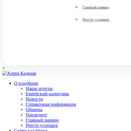
Главный раввин
Реестр усопших
+
О кладбище
Наши агенты
Еврейский календарь
Новости
Справочная информация
Община
Президент
Главный раввин
Реестр усопших
Схема кладбища