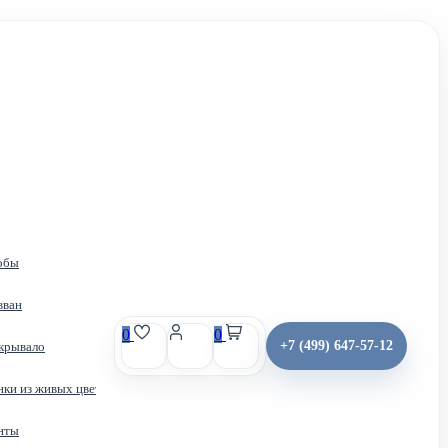
обы
вван
0
0
+7 (499) 647-57-12
крывало
Получить место
Контакты
нки из живых цветов
нты