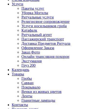
Услуги
Пакеты услуг
Уборка Могилы
Ритуальные услуги
Религиозное сопровождение
Услуги носильщиков гроба
Катафалк
Ритуальный агент
Пассажирский транспорт
Доставка Предметов Ритуала
Оформление Заказа
Заказ Фото
Онлайн трансляция похорон
Эксгумация
Груз 200
Календарь
Товары
Гробы
Савван
Покрывало
Венки из живых цветов
Ленты
Гранитные лампады
Контакты