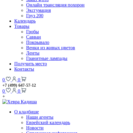
Онлайн трансляция похорон
Эксгумация
Груз 200
Календарь
Товары
Гробы
Савван
Покрывало
Венки из живых цветов
Ленты
Гранитные лампады
Получить место
Контакты
0
0
+7 (499) 647-57-12
0
0
+
О кладбище
Наши агенты
Еврейский календарь
Новости