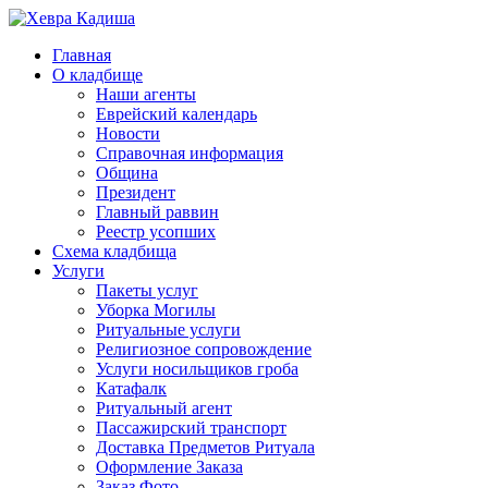
Главная
О кладбище
Наши агенты
Еврейский календарь
Новости
Справочная информация
Община
Президент
Главный раввин
Реестр усопших
Схема кладбища
Услуги
Пакеты услуг
Уборка Могилы
Ритуальные услуги
Религиозное сопровождение
Услуги носильщиков гроба
Катафалк
Ритуальный агент
Пассажирский транспорт
Доставка Предметов Ритуала
Оформление Заказа
Заказ Фото