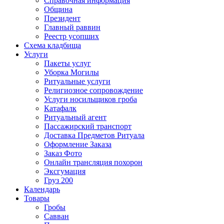
Справочная информация
Община
Президент
Главный раввин
Реестр усопших
Схема кладбища
Услуги
Пакеты услуг
Уборка Могилы
Ритуальные услуги
Религиозное сопровождение
Услуги носильщиков гроба
Катафалк
Ритуальный агент
Пассажирский транспорт
Доставка Предметов Ритуала
Оформление Заказа
Заказ Фото
Онлайн трансляция похорон
Эксгумация
Груз 200
Календарь
Товары
Гробы
Савван