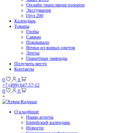
Онлайн трансляция похорон
Эксгумация
Груз 200
Календарь
Товары
Гробы
Савван
Покрывало
Венки из живых цветов
Ленты
Гранитные лампады
Получить место
Контакты
0
0
+7 (499) 647-57-12
0
0
+
О кладбище
Наши агенты
Еврейский календарь
Новости