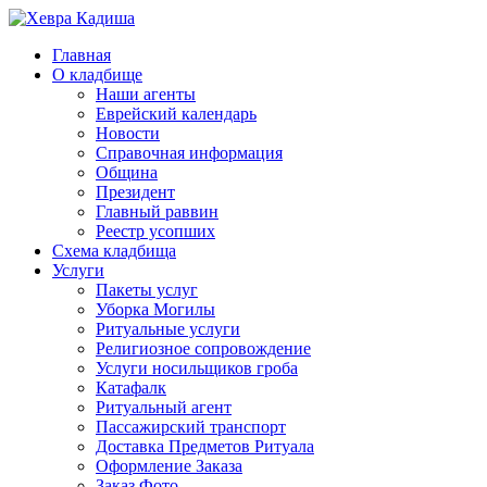
Главная
О кладбище
Наши агенты
Еврейский календарь
Новости
Справочная информация
Община
Президент
Главный раввин
Реестр усопших
Схема кладбища
Услуги
Пакеты услуг
Уборка Могилы
Ритуальные услуги
Религиозное сопровождение
Услуги носильщиков гроба
Катафалк
Ритуальный агент
Пассажирский транспорт
Доставка Предметов Ритуала
Оформление Заказа
Заказ Фото