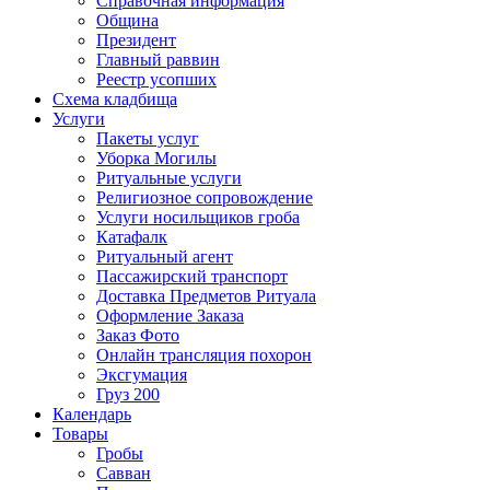
Справочная информация
Община
Президент
Главный раввин
Реестр усопших
Схема кладбища
Услуги
Пакеты услуг
Уборка Могилы
Ритуальные услуги
Религиозное сопровождение
Услуги носильщиков гроба
Катафалк
Ритуальный агент
Пассажирский транспорт
Доставка Предметов Ритуала
Оформление Заказа
Заказ Фото
Онлайн трансляция похорон
Эксгумация
Груз 200
Календарь
Товары
Гробы
Савван