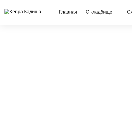
Главная
О кладбище
С