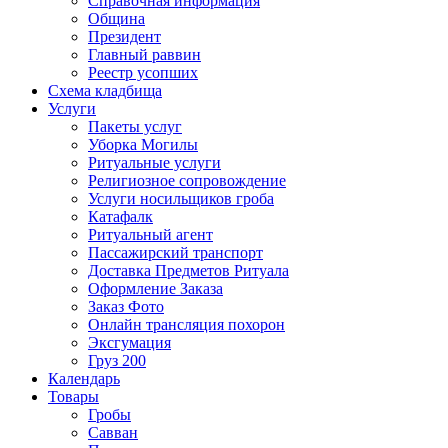
Справочная информация
Община
Президент
Главный раввин
Реестр усопших
Схема кладбища
Услуги
Пакеты услуг
Уборка Могилы
Ритуальные услуги
Религиозное сопровождение
Услуги носильщиков гроба
Катафалк
Ритуальный агент
Пассажирский транспорт
Доставка Предметов Ритуала
Оформление Заказа
Заказ Фото
Онлайн трансляция похорон
Эксгумация
Груз 200
Календарь
Товары
Гробы
Савван