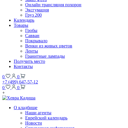
Онлайн трансляция похорон
Эксгумация
Груз 200
Календарь
Товары
Гробы
Савван
Покрывало
Венки из живых цветов
Ленты
Гранитные лампады
Получить место
Контакты
0
0
+7 (499) 647-57-12
0
0
+
О кладбище
Наши агенты
Еврейский календарь
Новости