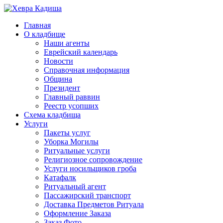
Главная
О кладбище
Наши агенты
Еврейский календарь
Новости
Справочная информация
Община
Президент
Главный раввин
Реестр усопших
Схема кладбища
Услуги
Пакеты услуг
Уборка Могилы
Ритуальные услуги
Религиозное сопровождение
Услуги носильщиков гроба
Катафалк
Ритуальный агент
Пассажирский транспорт
Доставка Предметов Ритуала
Оформление Заказа
Заказ Фото