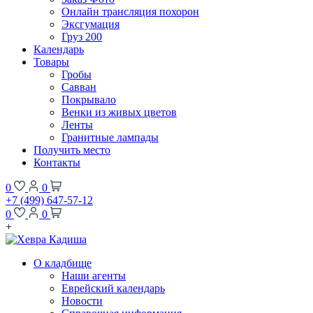
Онлайн трансляция похорон
Эксгумация
Груз 200
Календарь
Товары
Гробы
Савван
Покрывало
Венки из живых цветов
Ленты
Гранитные лампады
Получить место
Контакты
0
0
+7 (499) 647-57-12
0
0
+
О кладбище
Наши агенты
Еврейский календарь
Новости