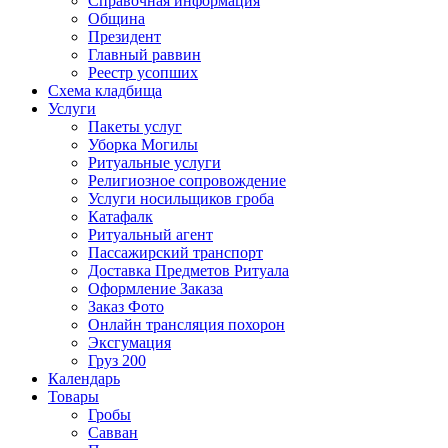
Справочная информация
Община
Президент
Главный раввин
Реестр усопших
Схема кладбища
Услуги
Пакеты услуг
Уборка Могилы
Ритуальные услуги
Религиозное сопровождение
Услуги носильщиков гроба
Катафалк
Ритуальный агент
Пассажирский транспорт
Доставка Предметов Ритуала
Оформление Заказа
Заказ Фото
Онлайн трансляция похорон
Эксгумация
Груз 200
Календарь
Товары
Гробы
Савван