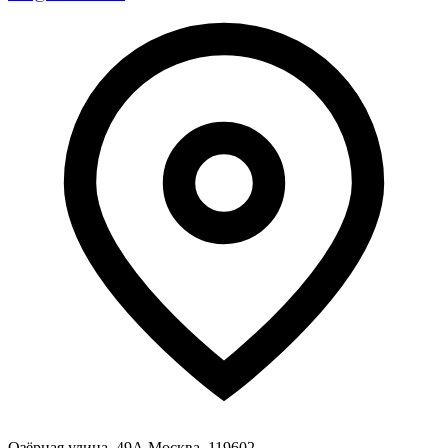
Озёрная улица, 49А Москва, 119602