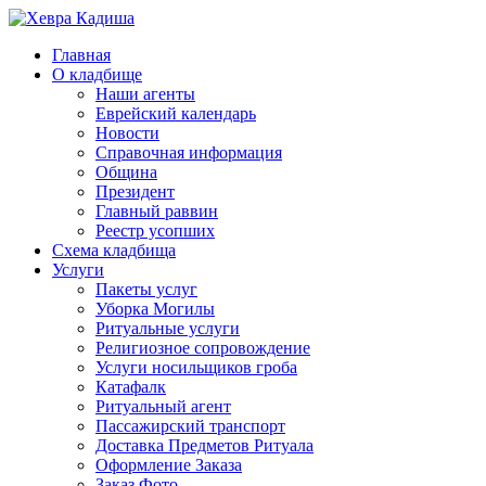
Главная
О кладбище
Наши агенты
Еврейский календарь
Новости
Справочная информация
Община
Президент
Главный раввин
Реестр усопших
Схема кладбища
Услуги
Пакеты услуг
Уборка Могилы
Ритуальные услуги
Религиозное сопровождение
Услуги носильщиков гроба
Катафалк
Ритуальный агент
Пассажирский транспорт
Доставка Предметов Ритуала
Оформление Заказа
Заказ Фото