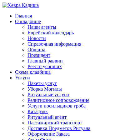
Главная
О кладбище
Наши агенты
Еврейский календарь
Новости
Справочная информация
Община
Президент
Главный раввин
Реестр усопших
Схема кладбища
Услуги
Пакеты услуг
Уборка Могилы
Ритуальные услуги
Религиозное сопровождение
Услуги носильщиков гроба
Катафалк
Ритуальный агент
Пассажирский транспорт
Доставка Предметов Ритуала
Оформление Заказа
Заказ Фото