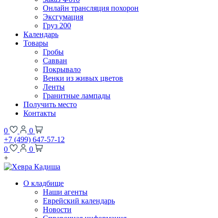
Онлайн трансляция похорон
Эксгумация
Груз 200
Календарь
Товары
Гробы
Савван
Покрывало
Венки из живых цветов
Ленты
Гранитные лампады
Получить место
Контакты
0
0
+7 (499) 647-57-12
0
0
+
О кладбище
Наши агенты
Еврейский календарь
Новости