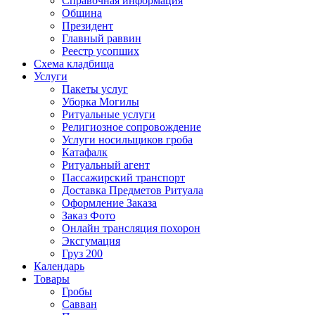
Справочная информация
Община
Президент
Главный раввин
Реестр усопших
Схема кладбища
Услуги
Пакеты услуг
Уборка Могилы
Ритуальные услуги
Религиозное сопровождение
Услуги носильщиков гроба
Катафалк
Ритуальный агент
Пассажирский транспорт
Доставка Предметов Ритуала
Оформление Заказа
Заказ Фото
Онлайн трансляция похорон
Эксгумация
Груз 200
Календарь
Товары
Гробы
Савван