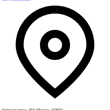
Озёрная улица, 49А Москва, 119602