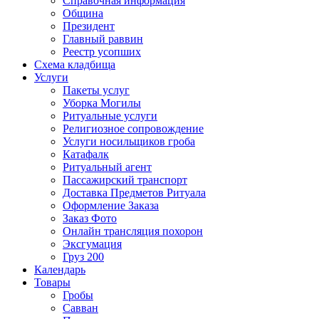
Справочная информация
Община
Президент
Главный раввин
Реестр усопших
Схема кладбища
Услуги
Пакеты услуг
Уборка Могилы
Ритуальные услуги
Религиозное сопровождение
Услуги носильщиков гроба
Катафалк
Ритуальный агент
Пассажирский транспорт
Доставка Предметов Ритуала
Оформление Заказа
Заказ Фото
Онлайн трансляция похорон
Эксгумация
Груз 200
Календарь
Товары
Гробы
Савван