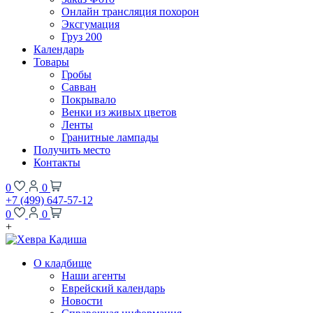
Онлайн трансляция похорон
Эксгумация
Груз 200
Календарь
Товары
Гробы
Савван
Покрывало
Венки из живых цветов
Ленты
Гранитные лампады
Получить место
Контакты
0
0
+7 (499) 647-57-12
0
0
+
О кладбище
Наши агенты
Еврейский календарь
Новости