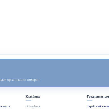
ядок организации похорон.
Кладбище
Традиции и па
ь смерть
О кладбище
Еврейский кале