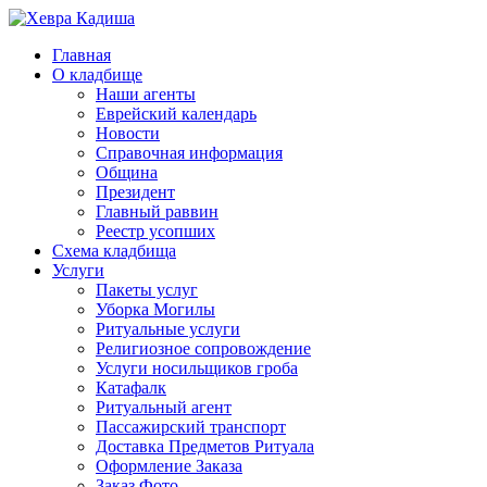
Главная
О кладбище
Наши агенты
Еврейский календарь
Новости
Справочная информация
Община
Президент
Главный раввин
Реестр усопших
Схема кладбища
Услуги
Пакеты услуг
Уборка Могилы
Ритуальные услуги
Религиозное сопровождение
Услуги носильщиков гроба
Катафалк
Ритуальный агент
Пассажирский транспорт
Доставка Предметов Ритуала
Оформление Заказа
Заказ Фото