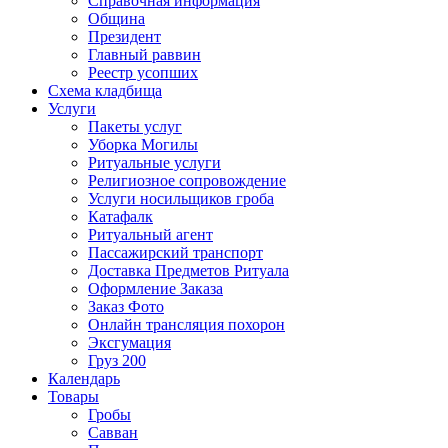
Справочная информация
Община
Президент
Главный раввин
Реестр усопших
Схема кладбища
Услуги
Пакеты услуг
Уборка Могилы
Ритуальные услуги
Религиозное сопровождение
Услуги носильщиков гроба
Катафалк
Ритуальный агент
Пассажирский транспорт
Доставка Предметов Ритуала
Оформление Заказа
Заказ Фото
Онлайн трансляция похорон
Эксгумация
Груз 200
Календарь
Товары
Гробы
Савван