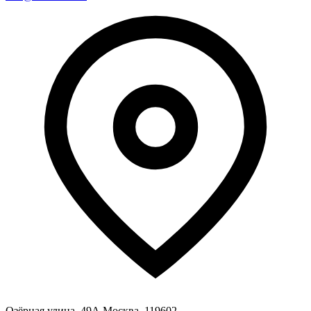
Озёрная улица, 49А Москва, 119602