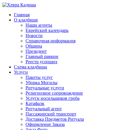
Главная
О кладбище
Наши агенты
Еврейский календарь
Новости
Справочная информация
Община
Президент
Главный раввин
Реестр усопших
Схема кладбища
Услуги
Пакеты услуг
Уборка Могилы
Ритуальные услуги
Религиозное сопровождение
Услуги носильщиков гроба
Катафалк
Ритуальный агент
Пассажирский транспорт
Доставка Предметов Ритуала
Оформление Заказа
Заказ Фото