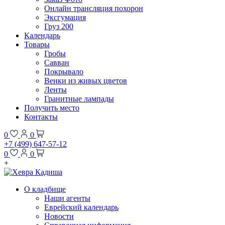
Онлайн трансляция похорон
Эксгумация
Груз 200
Календарь
Товары
Гробы
Савван
Покрывало
Венки из живых цветов
Ленты
Гранитные лампады
Получить место
Контакты
0
0
+7 (499) 647-57-12
0
0
+
О кладбище
Наши агенты
Еврейский календарь
Новости