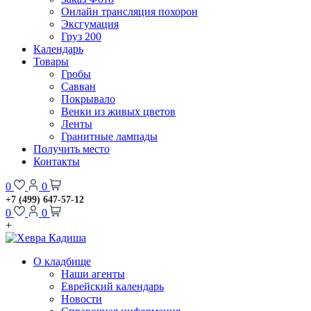
Онлайн трансляция похорон
Эксгумация
Груз 200
Календарь
Товары
Гробы
Савван
Покрывало
Венки из живых цветов
Ленты
Гранитные лампады
Получить место
Контакты
0
0
+7 (499) 647-57-12
0
0
+
О кладбище
Наши агенты
Еврейский календарь
Новости