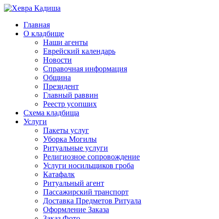
Главная
О кладбище
Наши агенты
Еврейский календарь
Новости
Справочная информация
Община
Президент
Главный раввин
Реестр усопших
Схема кладбища
Услуги
Пакеты услуг
Уборка Могилы
Ритуальные услуги
Религиозное сопровождение
Услуги носильщиков гроба
Катафалк
Ритуальный агент
Пассажирский транспорт
Доставка Предметов Ритуала
Оформление Заказа
Заказ Фото