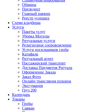
Справочная информация
Община
Президент
Главный раввин
Реестр усопших
Схема кладбища
Услуги
Пакеты услуг
Уборка Могилы
Ритуальные услуги
Религиозное сопровождение
Услуги носильщиков гроба
Катафалк
Ритуальный агент
Пассажирский транспорт
Доставка Предметов Ритуала
Оформление Заказа
Заказ Фото
Онлайн трансляция похорон
Эксгумация
Груз 200
Календарь
Товары
Гробы
Савван