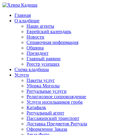
Главная
О кладбище
Наши агенты
Еврейский календарь
Новости
Справочная информация
Община
Президент
Главный раввин
Реестр усопших
Схема кладбища
Услуги
Пакеты услуг
Уборка Могилы
Ритуальные услуги
Религиозное сопровождение
Услуги носильщиков гроба
Катафалк
Ритуальный агент
Пассажирский транспорт
Доставка Предметов Ритуала
Оформление Заказа
Заказ Фото