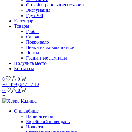
Онлайн трансляция похорон
Эксгумация
Груз 200
Календарь
Товары
Гробы
Савван
Покрывало
Венки из живых цветов
Ленты
Гранитные лампады
Получить место
Контакты
0
0
+7 (499) 647-57-12
0
0
+
О кладбище
Наши агенты
Еврейский календарь
Новости