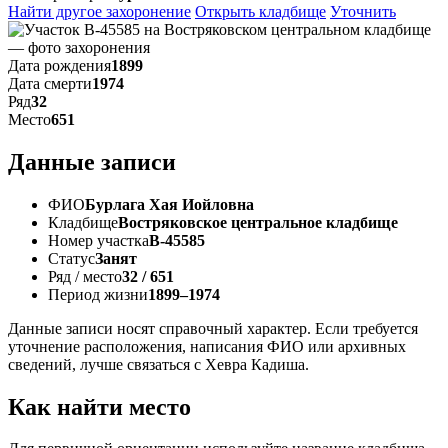
Найти другое захоронение
Открыть кладбище
Уточнить
Дата рождения
1899
Дата смерти
1974
Ряд
32
Место
651
Данные записи
ФИО
Бурлага Хая Иойловна
Кладбище
Востряковское центральное кладбище
Номер участка
В-45585
Статус
Занят
Ряд / место
32 / 651
Период жизни
1899–1974
Данные записи носят справочный характер. Если требуется
уточнение расположения, написания ФИО или архивных
сведений, лучше связаться с Хевра Кадиша.
Как найти место