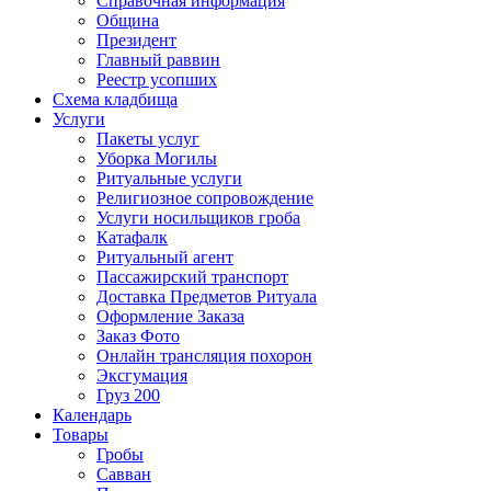
Справочная информация
Община
Президент
Главный раввин
Реестр усопших
Схема кладбища
Услуги
Пакеты услуг
Уборка Могилы
Ритуальные услуги
Религиозное сопровождение
Услуги носильщиков гроба
Катафалк
Ритуальный агент
Пассажирский транспорт
Доставка Предметов Ритуала
Оформление Заказа
Заказ Фото
Онлайн трансляция похорон
Эксгумация
Груз 200
Календарь
Товары
Гробы
Савван