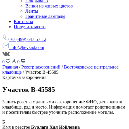
Покрывало
Венки из живых цветов
Ленты
Гранитные лампады
Контакты
Получить место
+7 (499) 647-57-12
info@hevkad.com
0
0
Главная
/
Реестр захоронений
/
Востряковское центральное
кладбище
/
Участок В-45585
Карточка захоронения
Участок В-45585
Запись реестра с данными о захоронении: ФИО, даты жизни,
кладбище, ряд и место. Информация помогает родственникам
и посетителям быстрее уточнить расположение могилы.
Б
Имя в реестре
Бурлага Хая Иойловна