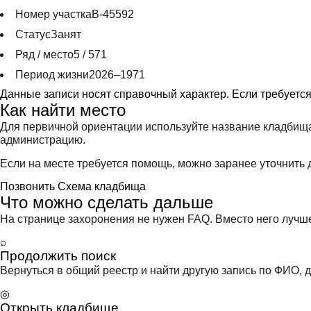
Номер участка
В-45592
Статус
Занят
Ряд / место
5 / 571
Период жизни
2026–1971
Данные записи носят справочный характер. Если требуетс
Как найти место
Для первичной ориентации используйте название кладбища
администрацию.
Если на месте требуется помощь, можно заранее уточнить д
Позвонить
Схема кладбища
Что можно сделать дальше
На странице захоронения не нужен FAQ. Вместо него лучше 
⌕
Продолжить поиск
Вернуться в общий реестр и найти другую запись по ФИО, д
◎
Открыть кладбище