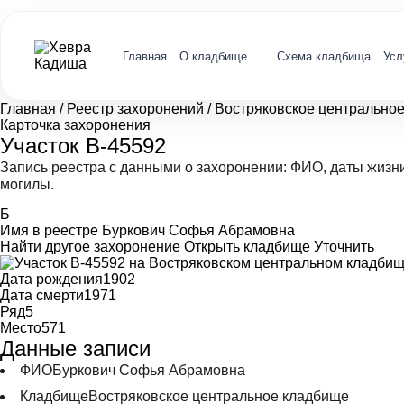
Главная
О кладбище
Схема кладбища
Усл
Главная
/
Реестр захоронений
/
Востряковское центрально
Карточка захоронения
Участок В-45592
Запись реестра с данными о захоронении: ФИО, даты жизн
могилы.
Б
Имя в реестре
Буркович Софья Абрамовна
Найти другое захоронение
Открыть кладбище
Уточнить
Дата рождения
1902
Дата смерти
1971
Ряд
5
Место
571
Данные записи
ФИО
Буркович Софья Абрамовна
Кладбище
Востряковское центральное кладбище