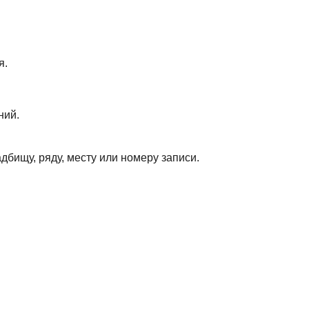
я.
ний.
дбищу, ряду, месту или номеру записи.