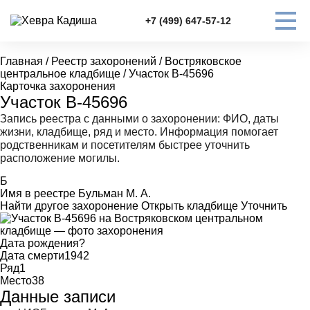
+7 (499) 647-57-12
Главная
/
Реестр захоронений
/
Востряковское
центральное кладбище
/
Участок В-45696
Карточка захоронения
Участок В-45696
Запись реестра с данными о захоронении: ФИО, даты
жизни, кладбище, ряд и место. Информация помогает
родственникам и посетителям быстрее уточнить
расположение могилы.
Б
Имя в реестре
Бульман М. А.
Найти другое захоронение
Открыть кладбище
Уточнить
Дата рождения
?
Дата смерти
1942
Ряд
1
Место
38
Данные записи