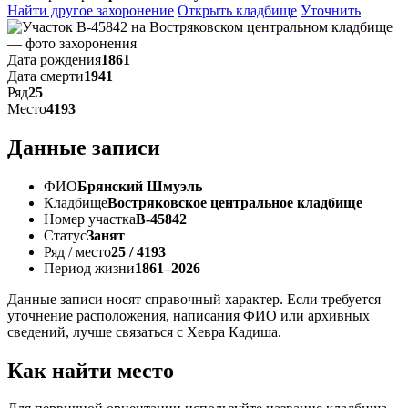
Найти другое захоронение
Открыть кладбище
Уточнить
Дата рождения
1861
Дата смерти
1941
Ряд
25
Место
4193
Данные записи
ФИО
Брянский Шмуэль
Кладбище
Востряковское центральное кладбище
Номер участка
В-45842
Статус
Занят
Ряд / место
25 / 4193
Период жизни
1861–2026
Данные записи носят справочный характер. Если требуется
уточнение расположения, написания ФИО или архивных
сведений, лучше связаться с Хевра Кадиша.
Как найти место