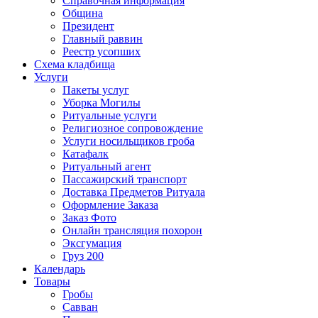
Справочная информация
Община
Президент
Главный раввин
Реестр усопших
Схема кладбища
Услуги
Пакеты услуг
Уборка Могилы
Ритуальные услуги
Религиозное сопровождение
Услуги носильщиков гроба
Катафалк
Ритуальный агент
Пассажирский транспорт
Доставка Предметов Ритуала
Оформление Заказа
Заказ Фото
Онлайн трансляция похорон
Эксгумация
Груз 200
Календарь
Товары
Гробы
Савван