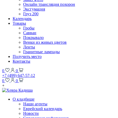
Онлайн трансляция похорон
Эксгумация
Груз 200
Календарь
Товары
Гробы
Савван
Покрывало
Венки из живых цветов
Ленты
Гранитные лампады
Получить место
Контакты
0
0
+7 (499) 647-57-12
0
0
+
О кладбище
Наши агенты
Еврейский календарь
Новости