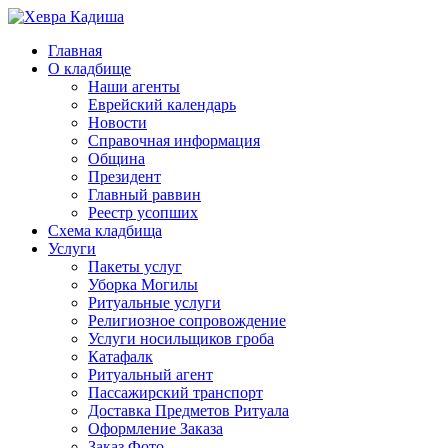
Главная
О кладбище
Наши агенты
Еврейский календарь
Новости
Справочная информация
Община
Президент
Главный раввин
Реестр усопших
Схема кладбища
Услуги
Пакеты услуг
Уборка Могилы
Ритуальные услуги
Религиозное сопровождение
Услуги носильщиков гроба
Катафалк
Ритуальный агент
Пассажирский транспорт
Доставка Предметов Ритуала
Оформление Заказа
Заказ Фото