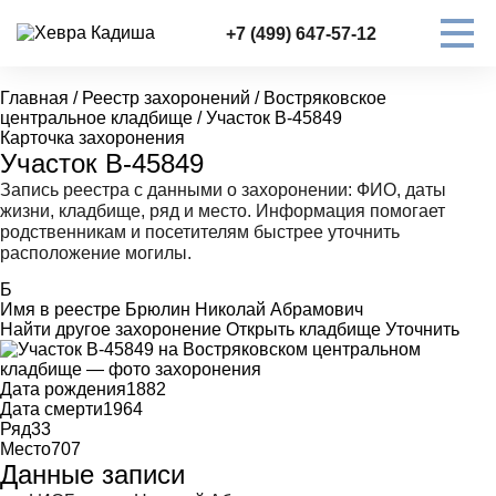
+7 (499) 647-57-12
Главная
/
Реестр захоронений
/
Востряковское
центральное кладбище
/
Участок В-45849
Карточка захоронения
Участок В-45849
Запись реестра с данными о захоронении: ФИО, даты
жизни, кладбище, ряд и место. Информация помогает
родственникам и посетителям быстрее уточнить
расположение могилы.
Б
Имя в реестре
Брюлин Николай Абрамович
Найти другое захоронение
Открыть кладбище
Уточнить
Дата рождения
1882
Дата смерти
1964
Ряд
33
Место
707
Данные записи