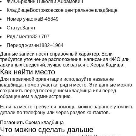
ФИО
Брюлин Николай Абрамович
Кладбище
Востряковское центральное кладбище
Номер участка
В-45849
Статус
Занят
Ряд / место
33 / 707
Период жизни
1882–1964
Данные записи носят справочный характер. Если
требуется уточнение расположения, написания ФИО или
архивных сведений, лучше связаться с Хевра Кадиша.
Как найти место
Для первичной ориентации используйте название
кладбища, номер участка, ряд и место. Эти данные можно
сохранить перед посещением кладбища или перед
обращением в администрацию.
Если на месте требуется помощь, можно заранее уточнить
детали по телефону или через раздел контактов.
Позвонить
Схема кладбища
Что можно сделать дальше