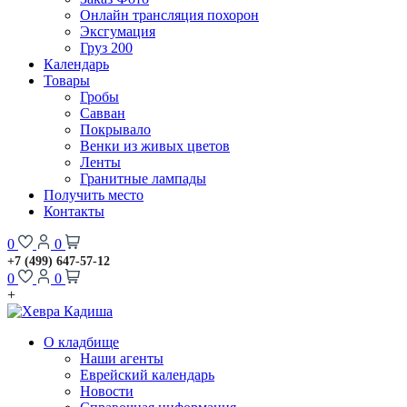
Онлайн трансляция похорон
Эксгумация
Груз 200
Календарь
Товары
Гробы
Савван
Покрывало
Венки из живых цветов
Ленты
Гранитные лампады
Получить место
Контакты
0
0
+7 (499) 647-57-12
0
0
+
О кладбище
Наши агенты
Еврейский календарь
Новости