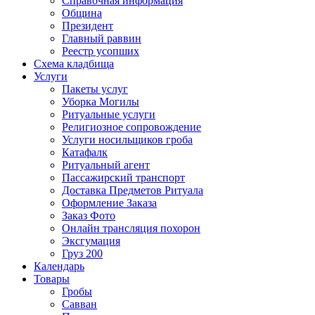
Справочная информация
Община
Президент
Главный раввин
Реестр усопших
Схема кладбища
Услуги
Пакеты услуг
Уборка Могилы
Ритуальные услуги
Религиозное сопровождение
Услуги носильщиков гроба
Катафалк
Ритуальный агент
Пассажирский транспорт
Доставка Предметов Ритуала
Оформление Заказа
Заказ Фото
Онлайн трансляция похорон
Эксгумация
Груз 200
Календарь
Товары
Гробы
Савван