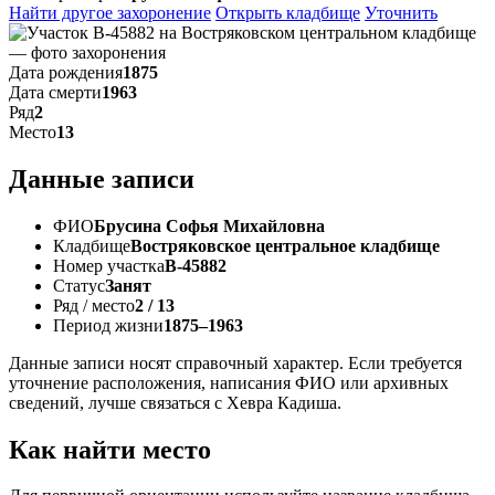
Найти другое захоронение
Открыть кладбище
Уточнить
Дата рождения
1875
Дата смерти
1963
Ряд
2
Место
13
Данные записи
ФИО
Брусина Софья Михайловна
Кладбище
Востряковское центральное кладбище
Номер участка
В-45882
Статус
Занят
Ряд / место
2 / 13
Период жизни
1875–1963
Данные записи носят справочный характер. Если требуется
уточнение расположения, написания ФИО или архивных
сведений, лучше связаться с Хевра Кадиша.
Как найти место