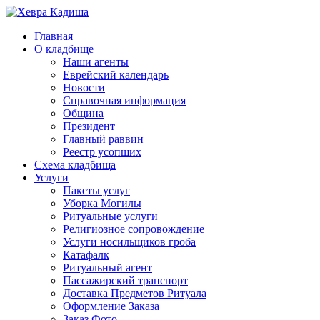
Главная
О кладбище
Наши агенты
Еврейский календарь
Новости
Справочная информация
Община
Президент
Главный раввин
Реестр усопших
Схема кладбища
Услуги
Пакеты услуг
Уборка Могилы
Ритуальные услуги
Религиозное сопровождение
Услуги носильщиков гроба
Катафалк
Ритуальный агент
Пассажирский транспорт
Доставка Предметов Ритуала
Оформление Заказа
Заказ Фото