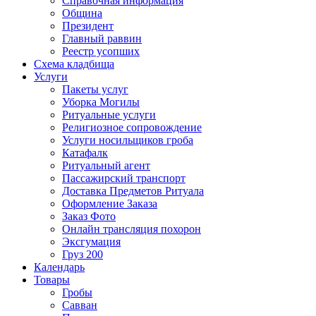
Справочная информация
Община
Президент
Главный раввин
Реестр усопших
Схема кладбища
Услуги
Пакеты услуг
Уборка Могилы
Ритуальные услуги
Религиозное сопровождение
Услуги носильщиков гроба
Катафалк
Ритуальный агент
Пассажирский транспорт
Доставка Предметов Ритуала
Оформление Заказа
Заказ Фото
Онлайн трансляция похорон
Эксгумация
Груз 200
Календарь
Товары
Гробы
Савван