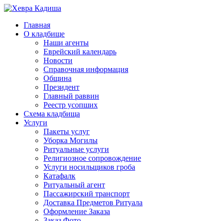
Главная
О кладбище
Наши агенты
Еврейский календарь
Новости
Справочная информация
Община
Президент
Главный раввин
Реестр усопших
Схема кладбища
Услуги
Пакеты услуг
Уборка Могилы
Ритуальные услуги
Религиозное сопровождение
Услуги носильщиков гроба
Катафалк
Ритуальный агент
Пассажирский транспорт
Доставка Предметов Ритуала
Оформление Заказа
Заказ Фото