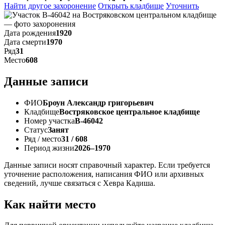
Найти другое захоронение
Открыть кладбище
Уточнить
Дата рождения
1920
Дата смерти
1970
Ряд
31
Место
608
Данные записи
ФИО
Броун Александр григорьевич
Кладбище
Востряковское центральное кладбище
Номер участка
В-46042
Статус
Занят
Ряд / место
31 / 608
Период жизни
2026–1970
Данные записи носят справочный характер. Если требуется
уточнение расположения, написания ФИО или архивных
сведений, лучше связаться с Хевра Кадиша.
Как найти место