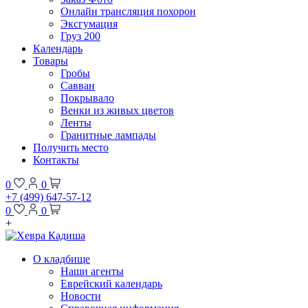
Онлайн трансляция похорон
Эксгумация
Груз 200
Календарь
Товары
Гробы
Савван
Покрывало
Венки из живых цветов
Ленты
Гранитные лампады
Получить место
Контакты
0
0
+7 (499) 647-57-12
0
0
+
О кладбище
Наши агенты
Еврейский календарь
Новости