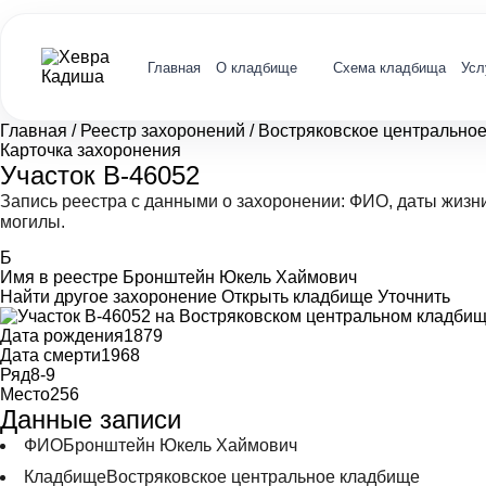
Главная
О кладбище
Схема кладбища
Усл
Главная
/
Реестр захоронений
/
Востряковское центрально
Карточка захоронения
Участок В-46052
Запись реестра с данными о захоронении: ФИО, даты жизн
могилы.
Б
Имя в реестре
Бронштейн Юкель Хаймович
Найти другое захоронение
Открыть кладбище
Уточнить
Дата рождения
1879
Дата смерти
1968
Ряд
8-9
Место
256
Данные записи
ФИО
Бронштейн Юкель Хаймович
Кладбище
Востряковское центральное кладбище