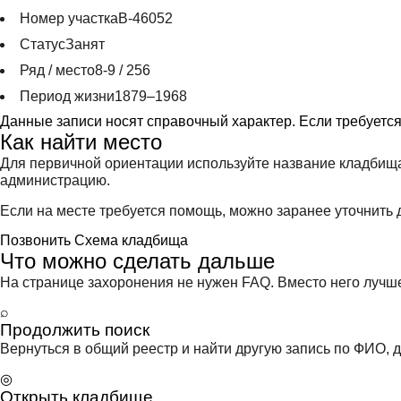
Номер участка
В-46052
Статус
Занят
Ряд / место
8-9 / 256
Период жизни
1879–1968
Данные записи носят справочный характер. Если требуетс
Как найти место
Для первичной ориентации используйте название кладбища
администрацию.
Если на месте требуется помощь, можно заранее уточнить д
Позвонить
Схема кладбища
Что можно сделать дальше
На странице захоронения не нужен FAQ. Вместо него лучше 
⌕
Продолжить поиск
Вернуться в общий реестр и найти другую запись по ФИО, д
◎
Открыть кладбище